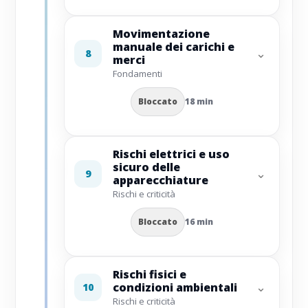
Movimentazione
manuale dei carichi e
⌄
8
merci
Fondamenti
Bloccato
18 min
Rischi elettrici e uso
sicuro delle
⌄
9
apparecchiature
Rischi e criticità
Bloccato
16 min
Rischi fisici e
⌄
condizioni ambientali
10
Rischi e criticità