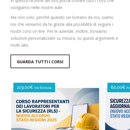
In questa sezione del sito potrai trovare tutti i corsi che
svolgiamo nelle nostre aule.
Ma non solo, perché quando sei lontano da noi, siamo
noi che veniamo da te grazie alla possibilità di seguire i
nostri corsi on line. Per le aziende, inoltre, troviamo
soluzioni personalizzate su misura, su questi argomenti e
molti altri.
GUARDA TUTTI I CORSI
219,00
€
60,00
€
Iva Esclusa
Iv