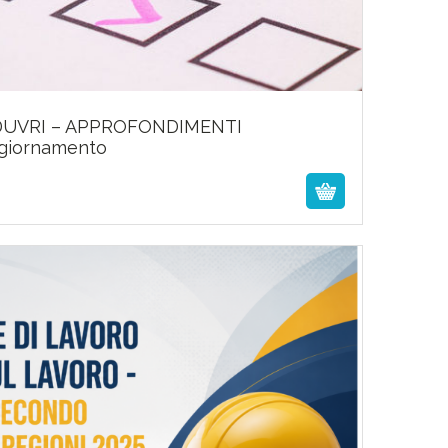
UVRI – APPROFONDIMENTI
80,00
€
ggiornamento