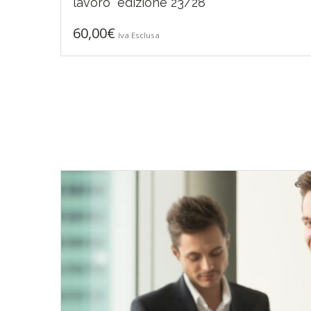
lavoro “edizione 23/28”
60,00
€
Iva Esclusa