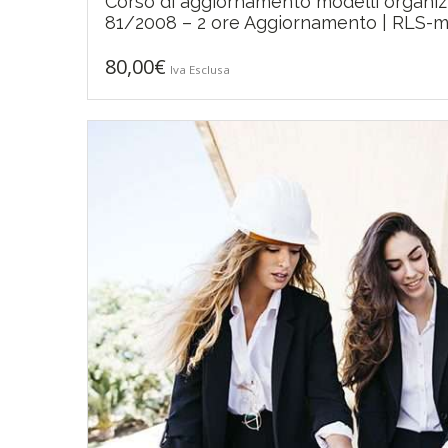
Corso di aggiornamento modelli organizza
80,00
€
81/2008 – 2 ore Aggiornamento | RLS-m
80,00
€
Iva Esclusa