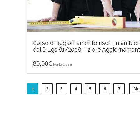
Corso di aggiornamento rischi in ambienti
80,00
€
del D.Lgs 81/2008 – 2 ore Aggiornament
80,00
€
Iva Esclusa
2
3
4
5
6
7
Ne
1