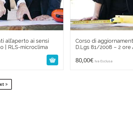
 all’aperto ai sensi
Corso di aggiornamento 
o | RLS-microclima
D.Lgs 81/2008 – 2 ore
80,00
€
Iva Esclusa
xt