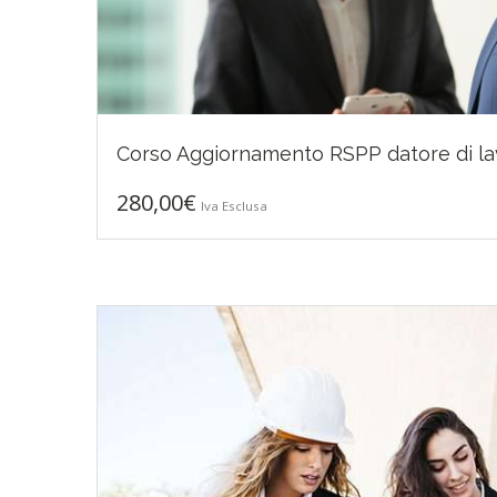
280,00
€
Corso Aggiornamento RSPP datore di la
280,00
€
Iva Esclusa