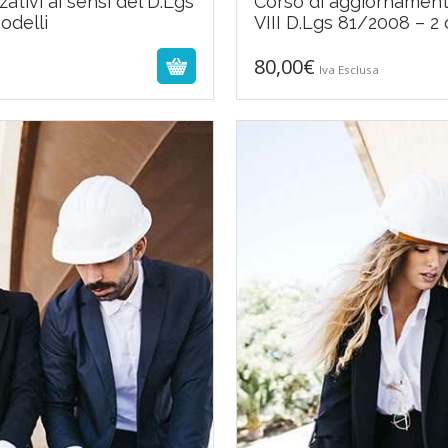
tivi ai sensi del D.Lgs
Corso di aggiornamento 
odelli
VIII D.Lgs 81/2008 – 
80,00
€
Iva Esclusa