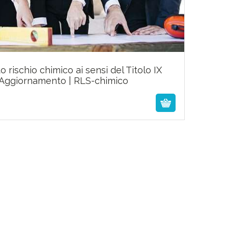
rischio chimico ai sensi del Titolo IX
80,00
€
 Aggiornamento | RLS-chimico