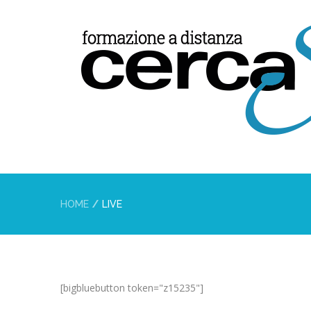
HOME
LIVE
[bigbluebutton token="z15235"]