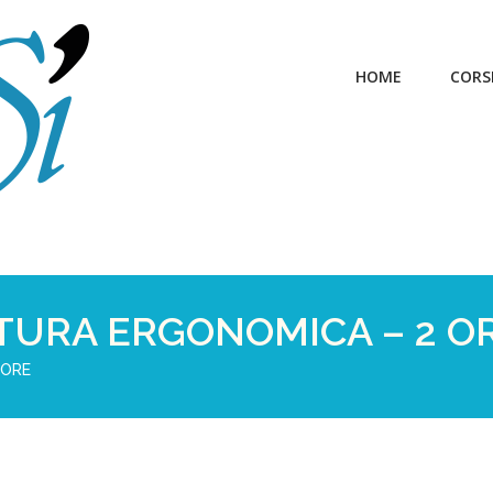
HOME
CORS
ATURA ERGONOMICA – 2 O
 ORE