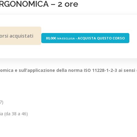
ERGONOMICA – 2 ore
orsi acquistati
80,00
€
- ACQUISTA QUESTO CORSO
IVA ESCLUSA
mica e sull’applicazione della norma ISO 11228-1-2-3 ai sensi d
7)
ia (da 38 a 46)