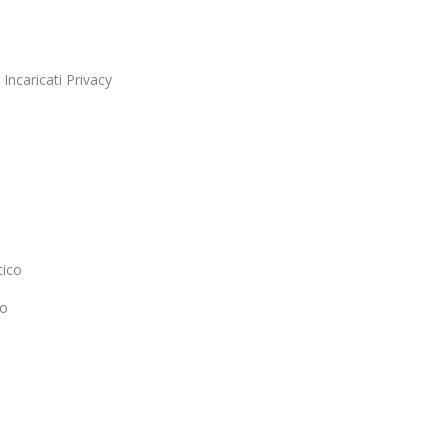
 Incaricati Privacy
tico
eo