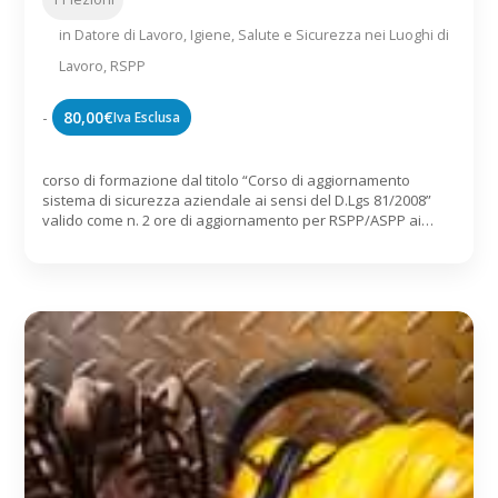
in
Datore di Lavoro
,
Igiene, Salute e Sicurezza nei Luoghi di
Lavoro
,
RSPP
-
80,00
€
Iva Esclusa
corso di formazione dal titolo “Corso di aggiornamento
sistema di sicurezza aziendale ai sensi del D.Lgs 81/2008”
valido come n. 2 ore di aggiornamento per RSPP/ASPP ai
sensi del D.Lgs 81/2008 e dell’Accordo Stato-Regioni
07/07/2016 Contenuti: Introduzione Obblighi del datore di
lavoro e del dirigente La figura del preposto Il servizio di
prevenzione e protezione […]