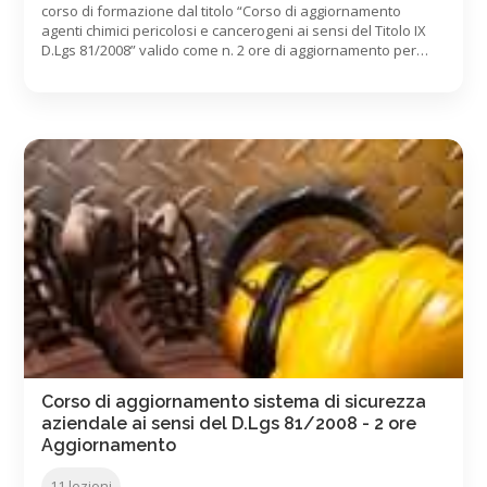
corso di formazione dal titolo “Corso di aggiornamento
agenti chimici pericolosi e cancerogeni ai sensi del Titolo IX
D.Lgs 81/2008” valido come n. 2 ore di aggiornamento per
RSPP/ASPP ai sensi del D.Lgs 81/2008 e dell’Accordo Stato-
Regioni 07/07/2016 Contenuti: etichettatura sostanze
chimiche e scheda di sicurezza obblighi del datore di lavoro
valori limite e monitoraggio […]
Corso di aggiornamento sistema di sicurezza
aziendale ai sensi del D.Lgs 81/2008 - 2 ore
Aggiornamento
11 lezioni