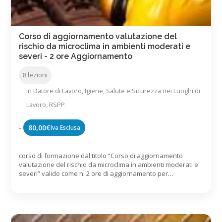
Corso di aggiornamento valutazione del
rischio da microclima in ambienti moderati e
severi - 2 ore Aggiornamento
8 lezioni
in
Datore di Lavoro
,
Igiene, Salute e Sicurezza nei Luoghi di
Lavoro
,
RSPP
-
80,00
€
Iva Esclusa
corso di formazione dal titolo “Corso di aggiornamento
valutazione del rischio da microclima in ambienti moderati e
severi” valido come n. 2 ore di aggiornamento per
RSPP/ASPP ai sensi del D.Lgs 81/2008 e dell’Accordo Stato-
Regioni 07/07/2016 Contenuti: Introduzione Allegato IV
decreto 81/2008 Ambienti termici moderati Ambiente termico
severo caldo Ambiente termico severo freddo Verifica […]