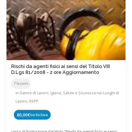
Rischi da agenti fisici ai sensi del Titolo VIII
D.Lgs 81/2008 - 2 ore Aggiornamento
7 lezioni
in
Datore di Lavoro
,
Igiene, Salute e Sicurezza nei Luoghi di
Lavoro
,
RSPP
-
80,00
€
Iva Esclusa
corso di formazione dal titolo “Rischi da agenti fisici ai sensi