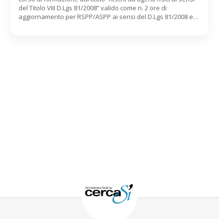
del Titolo VIII D.Lgs 81/2008” valido come n. 2 ore di
aggiornamento per RSPP/ASPP ai sensi del D.Lgs 81/2008 e
dell’Accordo Stato-Regioni 07/07/2016 Contenuti:
Disposizioni generali Rumore Vibrazioni meccaniche
radiazioni non ionizzanti Verifica degli apprendimenti
con Test fra i video