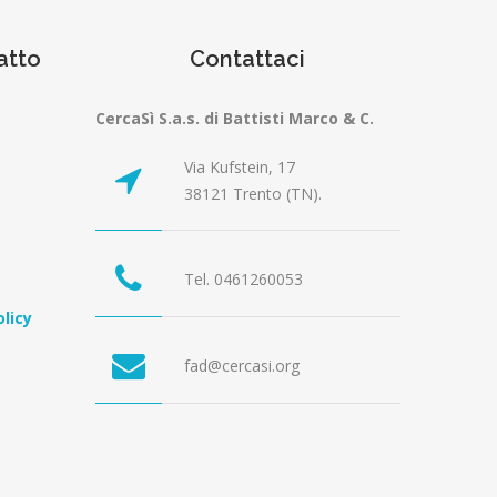
atto
Contattaci
CercaSì S.a.s. di Battisti Marco & C.
Via Kufstein, 17
38121 Trento (TN).
Tel. 0461260053
licy
fad@cercasi.org