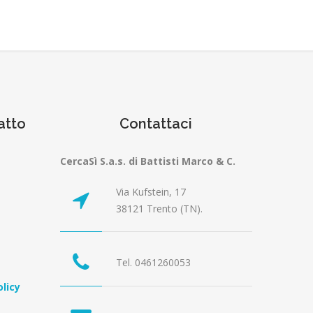
atto
Contattaci
CercaSì S.a.s. di Battisti Marco & C.
Via Kufstein, 17
38121 Trento (TN).
Tel. 0461260053
licy