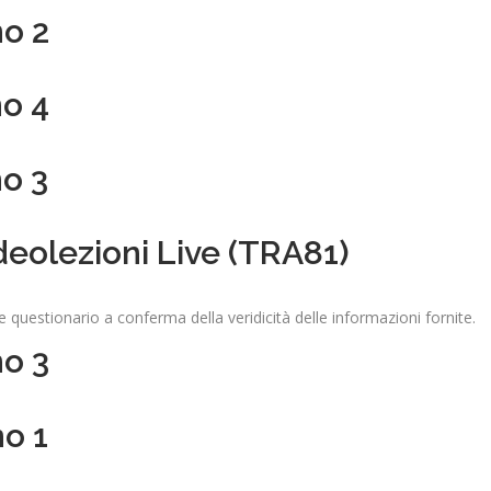
no 2
no 4
no 3
deolezioni Live (TRA81)
e questionario a conferma della veridicità delle informazioni fornite.
no 3
no 1