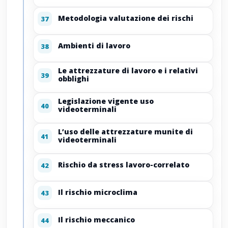
Metodologia valutazione dei rischi
37
Ambienti di lavoro
38
Le attrezzature di lavoro e i relativi
39
obblighi
Legislazione vigente uso
40
videoterminali
L’uso delle attrezzature munite di
41
videoterminali
Rischio da stress lavoro-correlato
42
Il rischio microclima
43
Il rischio meccanico
44