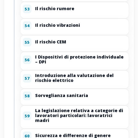
Il rischio rumore
53
Il rischio vibrazioni
54
Il rischio CEM
55
I Dispositivi di protezione individuale
56
– DPI
Introduzione alla valutazione del
57
rischio elettrico
Sorveglianza sanitaria
58
La legislazione relativa a categorie di
lavoratori particolari: lavoratrici
59
madri
Sicurezza e differenze di genere
60