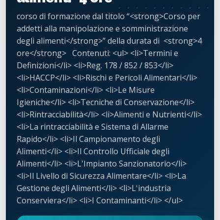
corso di formazione dal titolo “<strong>Corso per
addetti alla manipolazione e somministrazione
degli alimenti</strong>” della durata di <strong>4
ore</strong> Contenuti: <ul> <li>Termini e
Definizioni</li> <li>Reg. 178 / 852 / 853</li>
<li>HACCP</li> <li>Rischi e Pericoli Alimentari</li>
<li>Contaminazioni</li> <li>Le Misure
Igieniche</li> <li>Tecniche di Conservazione</li>
<li>Rintracciabilità</li> <li>Alimenti e Nutrienti</li>
<li>La rintracciabilità e Sistema di Allarme
Rapido</li> <li>Il Campionamento degli
Alimenti</li> <li>Il Controllo Ufficiale degli
Alimenti</li> <li>L'Impianto Sanzionatorio</li>
<li>Il Livello di Sicurezza Alimentare</li> <li>La
Gestione degli Alimenti</li> <li>L'industria
Conserviera</li> <li>I Contaminanti</li> </ul>