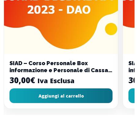
SIAD – Corso Personale Box
SI
informazione e Personale di Cassa
in
– HEYCONAD – Ricaricabile
– 
30,00
€
30
Iva Esclusa
Aggiungi al carrello